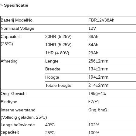
>
Specificatie
Batterij ModelNo.
FBR12V38Ah
Nominaal Voltage
12V
Capaciteit
20HR (5.25V)
38Ah
(25ºC)
10HR (5.25V)
34Ah
1HR (4.80V)
29Ah
Afmeting
Lengte
256±2mm
Breedte
134±2mm
Hoogte
194±2mm
Totale hoogte
214±2mm
Ong. Gewicht
19kg±4%
Eindtype
F2/F1
Interne weerstand
Ong. 5
mΩ
(Volledig geladen, 25ºC)
Langs beïnvloede
40ºC
102%
capaciteit
25ºC
100%