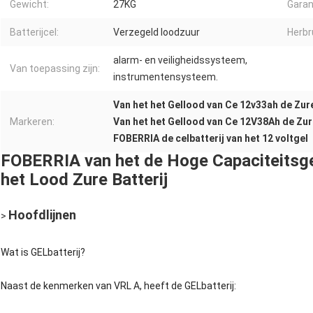
Gewicht:
27KG
Garan
Batterijcel:
Verzegeld loodzuur
Herbr
alarm- en veiligheidssysteem,
Van toepassing zijn:
instrumentensysteem.
Van het het Gellood van Ce 12v33ah de Zure
Markeren:
Van het het Gellood van Ce 12V38Ah de Zure
FOBERRIA de celbatterij van het 12 voltgel
FOBERRIA van het de Hoge Capaciteits
het Lood Zure Batterij
Hoofdlijnen
>
Wat is GELbatterij?
Naast de kenmerken van VRL A, heeft de GELbatterij: