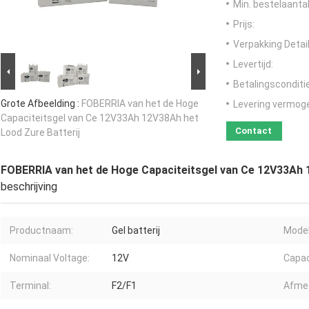
Min. bestelaantal
Prijs:
Verpakking Detail
Levertijd:
Betalingsconditi
Grote Afbeelding :
FOBERRIA van het de Hoge
Levering vermog
Capaciteitsgel van Ce 12V33Ah 12V38Ah het
Contact
Lood Zure Batterij
FOBERRIA van het de Hoge Capaciteitsgel van Ce 12V33Ah 
beschrijving
Productnaam:
Gel batterij
Model
Nominaal Voltage:
12V
Capac
Terminal:
F2/F1
Afmet