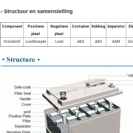
Structuur en samenstelling
>
Component
Positieve
Negatieve
Container
Dekking
Separator
El
plaat
plaat
Grondstof
Looddioxyde
Lood
ABS
ABS
AGM
Zw