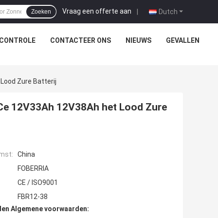
Vraag een offerte aan
|
Dutch
Zoeken
SCONTROLE
CONTACTEER ONS
NIEUWS
GEVALLEN
ood Zure Batterij
 Ce 12V33Ah 12V38Ah het Lood Zure
mst:
China
FOBERRIA
CE / ISO9001
FBR12-38
den Algemene voorwaarden: