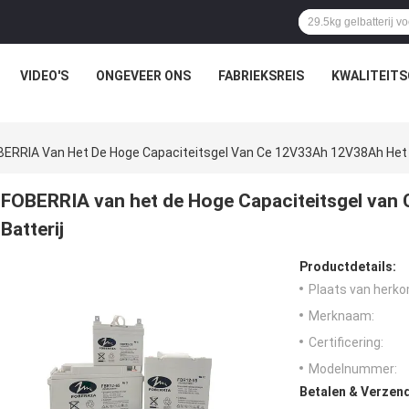
VIDEO'S
ONGEVEER ONS
FABRIEKSREIS
KWALITEIT
ERRIA Van Het De Hoge Capaciteitsgel Van Ce 12V33Ah 12V38Ah Het L
FOBERRIA van het de Hoge Capaciteitsgel van
Batterij
Productdetails:
Plaats van herko
Merknaam:
Certificering:
Modelnummer:
Betalen & Verzen