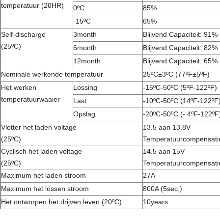
temperatuur (20HR)
0ºC
85%
-15ºC
65%
Self-discharge
3month
Blijvend Capaciteit: 91%
(25ºC)
6month
Blijvend Capaciteit: 82%
12month
Blijvend Capaciteit: 65%
Nominale werkende temperatuur
25ºC±3ºC (77ºF±5ºF)
Het werken
Lossing
-15ºC-50ºC (5ºF-122ºF)
temperatuurwaaier
Last
-10ºC-50ºC (14ºF-122ºF
Opslag
-20ºC-50ºC (- 4ºF-122ºF
Vlotter het laden voltage
13.5 aan 13.8V
(25ºC)
Temperatuurcompensatie
Cyclisch het laden voltage
14.5 aan 15V
(25ºC)
Temperatuurcompensatie
Maximum het laden stroom
27A
Maximum het lossen stroom
800A (5sec.)
Het ontworpen het drijven leven (20ºC)
10years