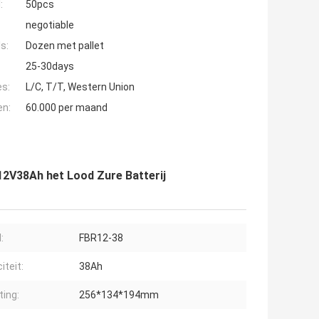
:
50pcs
negotiable
s:
Dozen met pallet
25-30days
es:
L/C, T/T, Western Union
en:
60.000 per maand
12V38Ah het Lood Zure Batterij
:
FBR12-38
iteit:
38Ah
ing:
256*134*194mm