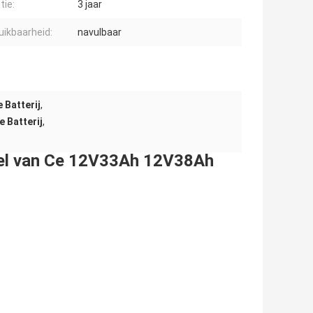
tie:
3 jaar
uikbaarheid:
navulbaar
 Batterij
,
 Batterij
,
gel van Ce 12V33Ah 12V38Ah