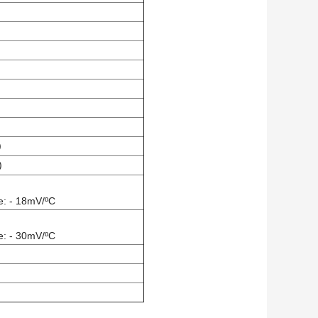
)
)
: - 18mV/ºC
: - 30mV/ºC