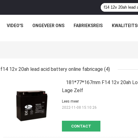
VIDEO'S
ONGEVEER ONS
FABRIEKSREIS
KWALITEIT
f14 12v 20ah lead acid battery online fabricage
(4)
181*77*167mm F14 12v 20ah Loss
Lage Zelf
Lees meer
2022-11-08 15:10:26
CONTACT