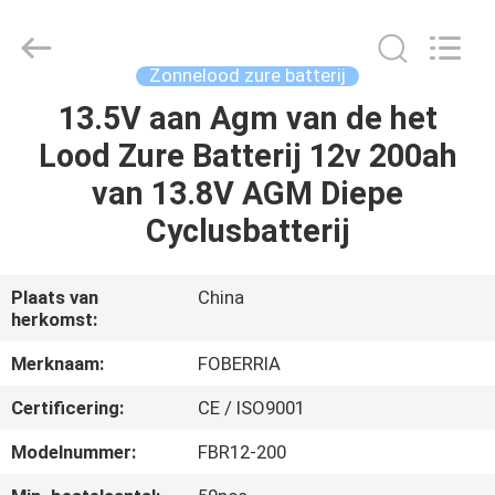
NEW
ENERGY
TECHNOLOGY
CO.,LTD..
All
Zonnelood zure batterij
Rights
Reserved.
Developed
13.5V aan Agm van de het
HUIS
by
ECER
Lood Zure Batterij 12v 200ah
PRODUCTEN
van 13.8V AGM Diepe
Cyclusbatterij
VIDEO'S
Plaats van
China
herkomst:
ONGEVEER
ONS
Merknaam:
FOBERRIA
Certificering:
CE / ISO9001
FABRIEKSREIS
Modelnummer:
FBR12-200