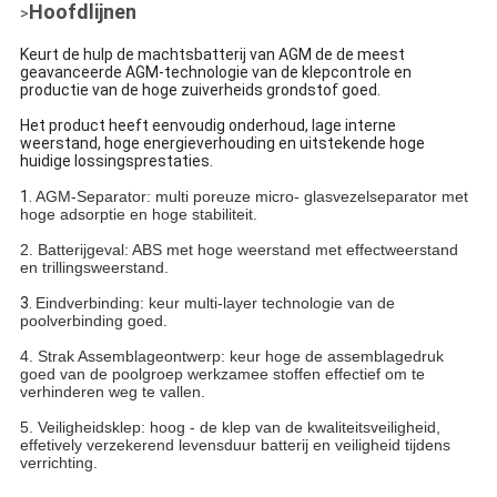
Hoofdlijnen
>
Keurt de hulp de machtsbatterij van AGM de de meest
geavanceerde AGM-technologie van de klepcontrole en
productie van de hoge zuiverheids grondstof goed.
Het product heeft eenvoudig onderhoud, lage interne
weerstand, hoge energieverhouding en uitstekende hoge
huidige lossingsprestaties.
1.
AGM-Separator: multi poreuze micro- glasvezelseparator met
hoge adsorptie en hoge stabiliteit.
2. Batterijgeval: ABS met hoge weerstand met effectweerstand
en trillingsweerstand.
3.
Eindverbinding: keur multi-layer technologie van de
poolverbinding goed.
4. Strak Assemblageontwerp: keur hoge de assemblagedruk
goed van de poolgroep werkzamee stoffen effectief om te
verhinderen weg te vallen.
5. Veiligheidsklep: hoog - de klep van de kwaliteitsveiligheid,
effetively verzekerend levensduur batterij en veiligheid tijdens
verrichting.