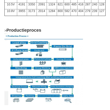
10.5V
4191
3350
2091
1324
821
600
485
416
287
240
128
10.8V
3955
3173
2014
1284
800
582
470
404
279
239
127
Productieproces
>