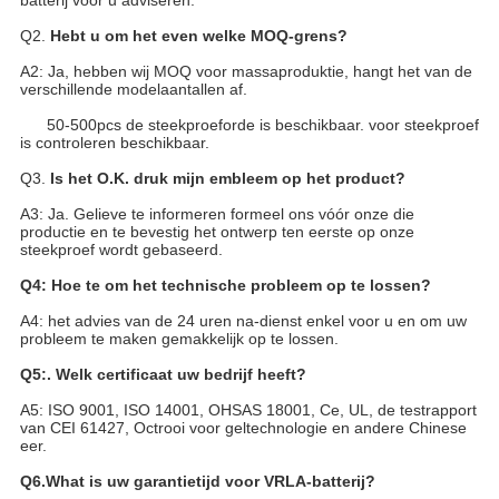
batterij voor u adviseren.
Q2.
Hebt u om het even welke MOQ-grens?
A2: Ja, hebben wij MOQ voor massaproduktie, hangt het van de
verschillende modelaantallen af.
50-500pcs de steekproeforde is beschikbaar. voor steekproef
is controleren beschikbaar.
Q3.
Is het O.K. druk mijn embleem op het product?
A3: Ja. Gelieve te informeren formeel ons vóór onze die
productie en te bevestig het ontwerp ten eerste op onze
steekproef wordt gebaseerd.
Q4: Hoe te om het technische probleem op te lossen?
A4: het advies van de 24 uren na-dienst enkel voor u en om uw
probleem te maken gemakkelijk op te lossen.
Q5:. Welk certificaat uw bedrijf heeft?
A5: ISO 9001, ISO 14001, OHSAS 18001, Ce, UL, de testrapport
van CEI 61427, Octrooi voor geltechnologie en andere Chinese
eer.
Q6.What is uw garantietijd voor VRLA-batterij?