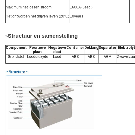
Maximum het lossen stroom
1600A (5sec.)
Het ontworpen het drijven leven (20ºC)
10years
Structuur en samenstelling
>
Component
Positieve
Negatieve
Container
Dekking
Separator
Elektroly
plaat
plaat
Grondstof
Looddioxyde
Lood
ABS
ABS
AGM
Zwavelzuu