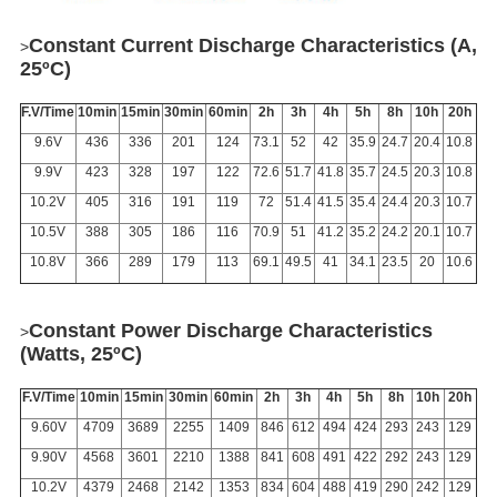
Constant Current Discharge Characteristics (A,
>
25ºC)
F.V/Time
10min
15min
30min
60min
2h
3h
4h
5h
8h
10h
20h
9.6V
436
336
201
124
73.1
52
42
35.9
24.7
20.4
10.8
9.9V
423
328
197
122
72.6
51.7
41.8
35.7
24.5
20.3
10.8
10.2V
405
316
191
119
72
51.4
41.5
35.4
24.4
20.3
10.7
10.5V
388
305
186
116
70.9
51
41.2
35.2
24.2
20.1
10.7
10.8V
366
289
179
113
69.1
49.5
41
34.1
23.5
20
10.6
Constant Power Discharge Characteristics
>
(Watts, 25ºC)
F.V/Time
10min
15min
30min
60min
2h
3h
4h
5h
8h
10h
20h
9.60V
4709
3689
2255
1409
846
612
494
424
293
243
129
9.90V
4568
3601
2210
1388
841
608
491
422
292
243
129
10.2V
4379
2468
2142
1353
834
604
488
419
290
242
129