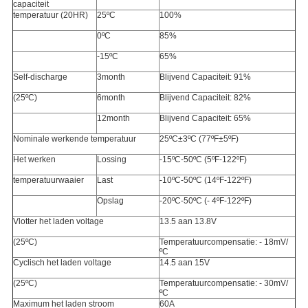
capaciteit
temperatuur (20HR)
25ºC
100%
0ºC
85%
-15ºC
65%
Self-discharge
3month
Blijvend Capaciteit: 91%
(25ºC)
6month
Blijvend Capaciteit: 82%
12month
Blijvend Capaciteit: 65%
Nominale werkende temperatuur
25ºC±3ºC (77ºF±5ºF)
Het werken
Lossing
-15ºC-50ºC (5ºF-122ºF)
temperatuurwaaier
Last
-10ºC-50ºC (14ºF-122ºF)
Opslag
-20ºC-50ºC (- 4ºF-122ºF)
Vlotter het laden voltage
13.5 aan 13.8V
(25ºC)
Temperatuurcompensatie: - 18mV/
ºC
Cyclisch het laden voltage
14.5 aan 15V
(25ºC)
Temperatuurcompensatie: - 30mV/
ºC
Maximum het laden stroom
60A