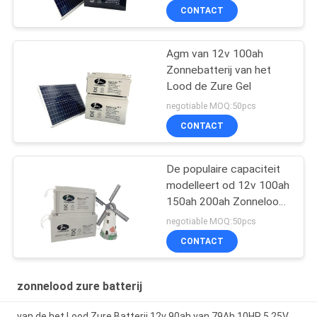
CONTACT
Agm van 12v 100ah
Zonnebatterij van het
Lood de Zure Gel
negotiable MOQ:50pcs
CONTACT
De populaire capaciteit
modelleert od 12v 100ah
150ah 200ah Zonnelood
Zure Batterij voor het
negotiable MOQ:50pcs
systeem van het
CONTACT
huiszonnepaneel
zonnelood zure batterij
van de het Lood Zure Batterij 12v 90ah van 79Ah 10HR 5.25V