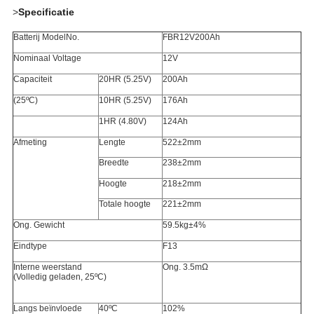
>
Specificatie
Batterij ModelNo.
FBR12V200Ah
Nominaal Voltage
12V
Capaciteit
20HR (5.25V)
200Ah
(25ºC)
10HR (5.25V)
176Ah
1HR (4.80V)
124Ah
Afmeting
Lengte
522±2mm
Breedte
238±2mm
Hoogte
218±2mm
Totale hoogte
221±2mm
Ong. Gewicht
59.5kg±4%
Eindtype
F13
Interne weerstand
Ong. 3.5mΩ
(Volledig geladen, 25ºC)
Langs beïnvloede
40ºC
102%