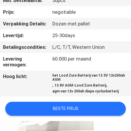
Min. bestelaantal:
50pcs
KWALITEITSCONTROLE
Prijs:
negotiable
CONTACTEER
Verpakking Details:
Dozen met pallet
ONS
Levertijd:
25-30days
Betalingscondities:
L/C, T/T, Western Union
NIEUWS
Levering
60.000 per maand
vermogen:
GEVALLEN
Hoog licht:
het Lood Zure Batterij van 13.5V 12v200ah
AGM
,
,
SITEMAP
13.8V AGM-Lood Zure Batterij
agm van 12v 200ah diepe cyclusbatterij
PRIVACY
BESTE PRIJS
POLICY