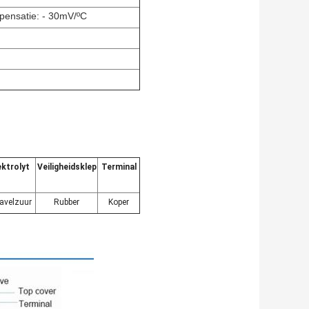
ensatie: - 30mV/ºC
ektrolyt
Veiligheidsklep
Terminal
avelzuur
Rubber
Koper