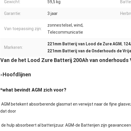
Gewicht:
59,5 kg
Batter
Garantie:
3 jaar
Herbr
zonnestelsel, wind,
Van toepassing zijn:
Telecommunicatie
221mm Batterij van Lood de Zure AGM
,
124
Markeren:
221mm Batterij van de Onderhouds de Vrij
Van de het Lood Zure Batterij 200Ah van onderhouds 
Hoofdlijnen
>
*what bevindt AGM zich voor?
AGM betekent absorberende glasmat en verwijst naar de fijne glasvez
dat door
de hulp absorbeert al batterijzuur. AGM-de Batterijen zijn geavanceerd