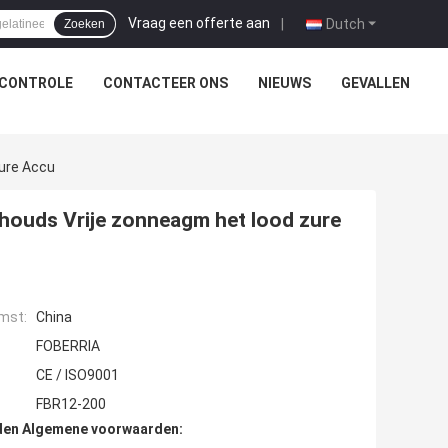
Vraag een offerte aan
|
Dutch
Zoeken
SCONTROLE
CONTACTEER ONS
NIEUWS
GEVALLEN
Zure Accu
rhouds Vrije zonneagm het lood zure
mst:
China
FOBERRIA
CE / ISO9001
FBR12-200
den Algemene voorwaarden: