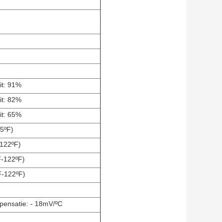
it: 91%
it: 82%
it: 65%
5ºF)
-122ºF)
F-122ºF)
F-122ºF)
ensatie: - 18mV/ºC