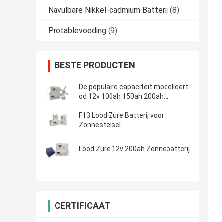
Navulbare Nikkel-cadmium Batterij
(8)
Protablevoeding
(9)
BESTE PRODUCTEN
De populaire capaciteit modelleert
od 12v 100ah 150ah 200ah
Zonnelood Zure Batterij voor het
systeem van het huiszonnepaneel
F13 Lood Zure Batterij voor
Zonnestelsel
Lood Zure 12v 200ah Zonnebatterij
CERTIFICAAT