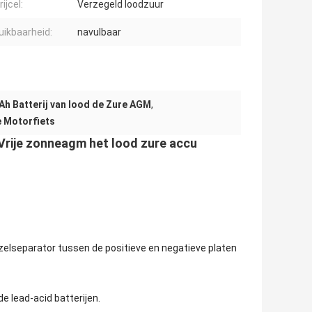
ijcel:
Verzegeld loodzuur
uikbaarheid:
navulbaar
Ah Batterij van lood de Zure AGM
,
e Motorfiets
Vrije zonneagm het lood zure accu
elseparator tussen de positieve en negatieve platen
e lead-acid batterijen.