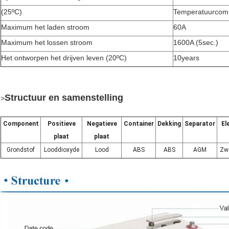
(25ºC)
Temperatuurcomp
Maximum het laden stroom
60A
Maximum het lossen stroom
1600A (5sec.)
Het ontworpen het drijven leven (20ºC)
10years
Structuur en samenstelling
>
Component
Positieve
Negatieve
Container
Dekking
Separator
El
plaat
plaat
Grondstof
Looddioxyde
Lood
ABS
ABS
AGM
Zw