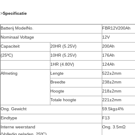
>
Specificatie
Batterij ModelNo.
FBR12V200Ah
Nominaal Voltage
12V
Capaciteit
20HR (5.25V)
200Ah
(25ºC)
10HR (5.25V)
176Ah
1HR (4.80V)
124Ah
Afmeting
Lengte
522±2mm
Breedte
238±2mm
Hoogte
218±2mm
Totale hoogte
221±2mm
Ong. Gewicht
59.5kg±4%
Eindtype
F13
Interne weerstand
Ong. 3.5mΩ
(Volledig geladen, 25ºC)