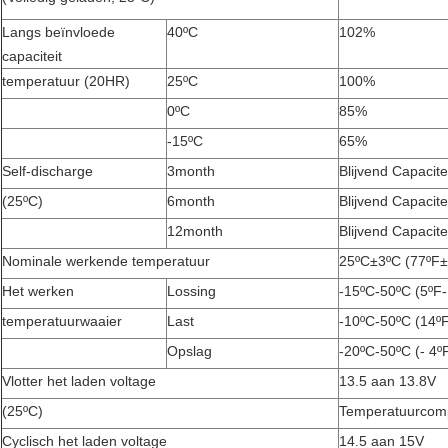
Langs beïnvloede
40ºC
102%
capaciteit
temperatuur (20HR)
25ºC
100%
0ºC
85%
-15ºC
65%
Self-discharge
3month
Blijvend Capacite
(25ºC)
6month
Blijvend Capacite
12month
Blijvend Capacite
Nominale werkende temperatuur
25ºC±3ºC (77ºF±
Het werken
Lossing
-15ºC-50ºC (5ºF
temperatuurwaaier
Last
-10ºC-50ºC (14º
Opslag
-20ºC-50ºC (- 4º
Vlotter het laden voltage
13.5 aan 13.8V
(25ºC)
Temperatuurcomp
Cyclisch het laden voltage
14.5 aan 15V