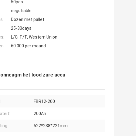
:
50pcs
negotiable
s:
Dozen met pallet
25-30days
es:
L/C, T/T, Western Union
en:
60.000 per maand
 zonneagm het lood zure accu
:
FBR12-200
iteit:
200Ah
ing:
522*238*221mm