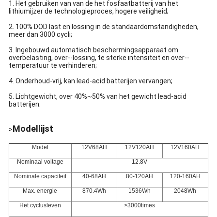
1. Het gebruiken van van de het fosfaatbatterij van het
lithiumijzer de technologieproces, hogere veiligheid;
2. 100% DOD last en lossing in de standaardomstandigheden,
meer dan 3000 cycli;
3. Ingebouwd automatisch beschermingsapparaat om
overbelasting, over--lossing, te sterke intensiteit en over--
temperatuur te verhinderen;
4. Onderhoud-vrij, kan lead-acid batterijen vervangen;
5. Lichtgewicht, over 40%~50% van het gewicht lead-acid
batterijen.
Modellijst
>
Model
12V68AH
12V120AH
12V160AH
Nominaal voltage
12.8V
Nominale capaciteit
40-68AH
80-120AH
120-160AH
Max. energie
870.4Wh
1536Wh
2048Wh
Het cyclusleven
>3000times