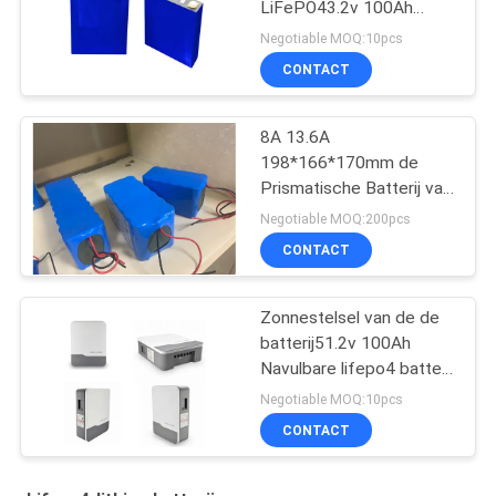
LiFePO43.2v 100Ah
110Ah 135Ah
Negotiable MOQ:10pcs
Prismatische Lithium
CONTACT
8A 13.6A
198*166*170mm de
Prismatische Batterij van
Lifepo4
Negotiable MOQ:200pcs
CONTACT
Zonnestelsel van de de
batterij51.2v 100Ah
Navulbare lifepo4 batterij
van het hoge
Negotiable MOQ:10pcs
capaciteitslithium het
CONTACT
ionen