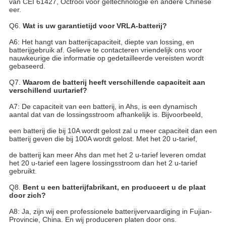
van CEI 61427, Octrooi voor geltechnologie en andere Chinese
eer.
Q6.
Wat is uw garantietijd voor VRLA-batterij?
A6: Het hangt van batterijcapaciteit, diepte van lossing, en
batterijgebruik af. Gelieve te contacteren vriendelijk ons voor
nauwkeurige die informatie op gedetailleerde vereisten wordt
gebaseerd.
Q7.
Waarom de batterij heeft verschillende capaciteit aan
verschillend uurtarief?
A7: De capaciteit van een batterij, in Ahs, is een dynamisch
aantal dat van de lossingsstroom afhankelijk is. Bijvoorbeeld,
een batterij die bij 10A wordt gelost zal u meer capaciteit dan een
batterij geven die bij 100A wordt gelost. Met het 20 u-tarief,
de batterij kan meer Ahs dan met het 2 u-tarief leveren omdat
het 20 u-tarief een lagere lossingsstroom dan het 2 u-tarief
gebruikt.
Q8.
Bent u een batterijfabrikant, en produceert u de plaat
door zich?
A8: Ja, zijn wij een professionele batterijvervaardiging in Fujian-
Provincie, China. En wij produceren platen door ons.