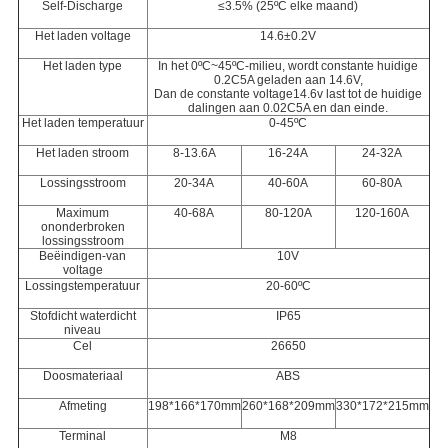
Self-Discharge
≤3.5% (25ºC elke maand)
Het laden voltage
14.6±0.2V
Het laden type
In het 0ºC~45ºC-milieu, wordt constante huidige
0.2C5A geladen aan 14.6V,
Dan de constante voltage14.6v last tot de huidige
dalingen aan 0.02C5A en dan einde.
Het laden temperatuur
0-45ºC
Het laden stroom
8-13.6A
16-24A
24-32A
Lossingsstroom
20-34A
40-60A
60-80A
Maximum
40-68A
80-120A
120-160A
ononderbroken
lossingsstroom
Beëindigen-van
10V
voltage
Lossingstemperatuur
20-60ºC
Stofdicht waterdicht
IP65
niveau
Cel
26650
Doosmateriaal
ABS
Afmeting
198*166*170mm
260*168*209mm
330*172*215mm
Terminal
M8