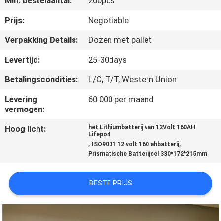
Min. bestelaantal:
200pcs
KWALITEITSCONTROLE
Prijs:
Negotiable
CONTACTEER
Verpakking Details:
Dozen met pallet
ONS
Levertijd:
25-30days
Betalingscondities:
L/C, T/T, Western Union
NIEUWS
Levering
60.000 per maand
vermogen:
GEVALLEN
Hoog licht:
het Lithiumbatterij van 12Volt 160AH
Lifepo4
,
,
ISO9001 12 volt 160 ahbatterij
Prismatische Batterijcel 330*172*215mm
BESTE PRIJS