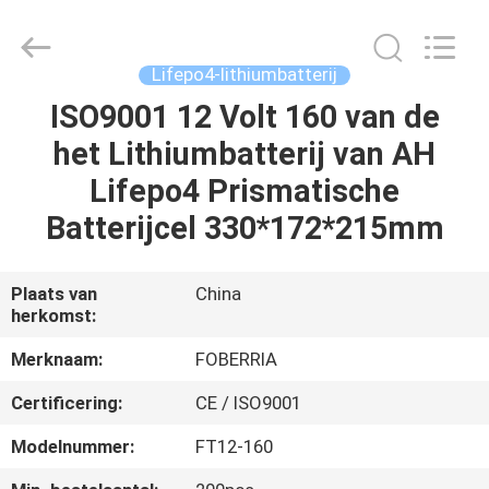
Lithiumijzer
van
12v60ah
Lifepo4
het
Lifepo4-lithiumbatterij
Fosfaatbatterij
Leverancier.
Copyright
ISO9001 12 Volt 160 van de
HUIS
©
2021
het Lithiumbatterij van AH
-
2024
acid-
PRODUCTEN
Lifepo4 Prismatische
battery.com.
All
Rights
Batterijcel 330*172*215mm
Reserved.
Developed
VIDEO'S
by
ECER
Plaats van
China
herkomst:
ONGEVEER
ONS
Merknaam:
FOBERRIA
Certificering:
CE / ISO9001
FABRIEKSREIS
Modelnummer:
FT12-160