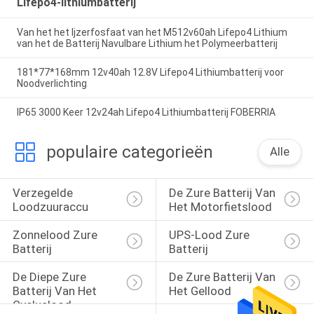
Lifepo4-lithiumbatterij
Van het het Ijzerfosfaat van het M512v60ah Lifepo4 Lithium
van het de Batterij Navulbare Lithium het Polymeerbatterij
181*77*168mm 12v40ah 12.8V Lifepo4 Lithiumbatterij voor
Noodverlichting
IP65 3000 Keer 12v24ah Lifepo4 Lithiumbatterij FOBERRIA
populaire categorieën
Alle
Verzegelde 
De Zure Batterij Van 
Loodzuuraccu
Het Motorfietslood
Zonnelood Zure 
UPS-Lood Zure 
Batterij
Batterij
De Diepe Zure 
De Zure Batterij Van 
Batterij Van Het 
Het Gellood
Cycluslood