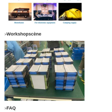
Laat een bericht achter
We bellen je snel terug!
Workshopscène
>
FAQ
>