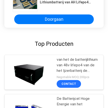
Lithiumbatterij van AH Lifepo4
Prismatische Batterijcel
330*172*215mm
Doorgaan
Top Producten
van het de batterijlithium
van 48v lifepo4 van de
het Ijzerbatterij de
Opslag van de het
Negotiable MOQ:200pcs
Pak30ah Energie voor
CONTACT
Mechanisch Materiaal
De Batterijcel Hoge
Energie van het